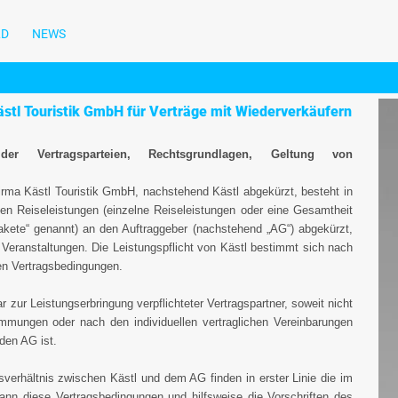
LD
NEWS
stl Touristik GmbH für Verträge mit Wiederverkäufern
der Vertragsparteien, Rechtsgrundlagen, Geltung von
 Firma Kästl Touristik GmbH, nachstehend Kästl abgekürzt, besteht in
rten Reiseleistungen (einzelne Reiseleistungen oder eine Gesamtheit
akete“ genannt) an den Auftraggeber (nachstehend „AG“) abgekürzt,
 Veranstaltungen. Die Leistungspflicht von Kästl bestimmt sich nach
en Vertragsbedingungen.
 zur Leistungserbringung verpflichteter Vertragspartner, soweit nicht
timmungen oder nach den individuellen vertraglichen Vereinbarungen
 den AG ist.
verhältnis zwischen Kästl und dem AG finden in erster Linie die im
dann diese Vertragsbedingungen und hilfsweise die Vorschriften des