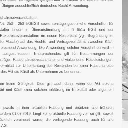
m Übrigen ausschließlich deutsches Recht Anwendung.
schalreiseveranstalters.
Art. 250 – 253 EGBGB sowie sonstige gesetzliche Vorschriften für
anstalter finden in Übereinstimmung mit § 651a BGB und der
ketreiseveranstaltern im neuen Reiserecht (vgl. Begründung im
er Absatz) auf das Rechts- und Vertragsverhältnis zwischen Kästl
prechend Anwendung. Die Anwendung solcher Vorschriften wird in
l ausgeschlossen. Entsprechendes gilt für Bestimmungen der
träge, Pauschalreiseveranstalter und verbundene Reiseleistungen.
Formblatt zur Unterrichtung des Reisenden bei einer Pauschalreise
des AG die Kästl als Unternehmen zu benennen.
n keine Gültigkeit. Dies gilt auch dann, wenn der AG solche
rt und Kästl einer solchen Erklärung im Einzelfall oder allgemein
 jeweils in ihrer aktuellen Fassung und ersetzen alle früheren
b dem 01.07.2019. Liegt keine aktuelle Fassung vor, so gilt, soweit
ücklich vereinbart wurde, die vorliegende Fassung auch für alle
m AG.