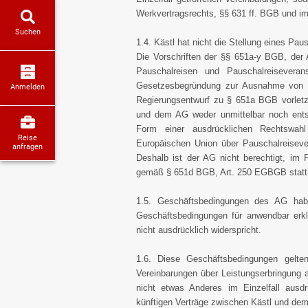
Werkvertragsrechts, §§ 631 ff. BGB und i
Suchen
1.4. Kästl hat nicht die Stellung eines Pau
Die Vorschriften der §§ 651a-y BGB, der 
Pauschalreisen und Pauschalreisever
Gesetzesbegründung zur Ausnahme von Pa
Anmelden
Regierungsentwurf zu § 651a BGB vorletzt
und dem AG weder unmittelbar noch ents
Form einer ausdrücklichen Rechtswah
Reise
Europäischen Union über Pauschalreisever
anfragen
Deshalb ist der AG nicht berechtigt, im 
gemäß § 651d BGB, Art. 250 EGBGB statt 
1.5. Geschäftsbedingungen des AG habe
Geschäftsbedingungen für anwendbar erklä
nicht ausdrücklich widerspricht.
1.6. Diese Geschäftsbedingungen gelten
Vereinbarungen über Leistungserbringung a
nicht etwas Anderes im Einzelfall ausdr
künftigen Verträge zwischen Kästl und de