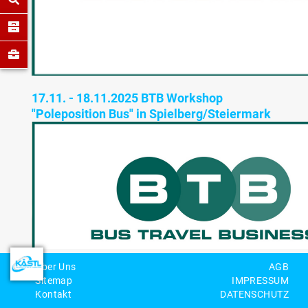
17.11. - 18.11.2025 BTB Workshop
"Poleposition Bus" in Spielberg/Steiermark
Über Uns
AGB
Sitemap
IMPRESSUM
Kontakt
DATENSCHUTZ