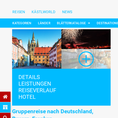
REISEN
KÄSTLWORLD
NEWS
KATEGORIEN
LÄNDER
BLÄTTERKATALOGE
DESTINATION
DETAILS
LEISTUNGEN
REISEVERLAUF
HOTEL
Gruppenreise nach Deutschland,