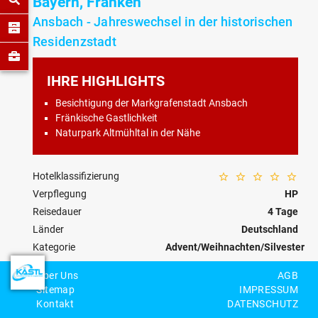
Bayern, Franken
Ansbach - Jahreswechsel in der historischen
Residenzstadt
IHRE HIGHLIGHTS
Besichtigung der Markgrafenstadt Ansbach
Fränkische Gastlichkeit
Naturpark Altmühltal in der Nähe
Hotelklassifizierung
Verpflegung
HP
Reisedauer
4 Tage
Länder
Deutschland
Kategorie
Advent/Weihnachten/Silvester
Reisecode
DE-91-W-0008
Über Uns
AGB
Sitemap
IMPRESSUM
Kontakt
DATENSCHUTZ
Personenzahl