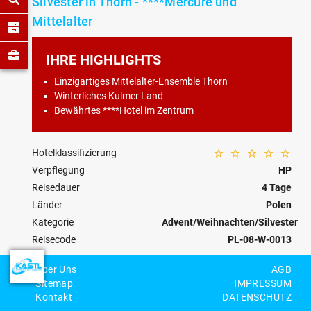
Silvester in Thorn - ****Mercure und
Mittelalter
IHRE HIGHLIGHTS
Einzigartiges Mittelalter-Ensemble Thorn
Winterliches Kulmer Land
Bewährtes ****Hotel im Zentrum
Hotelklassifizierung
Verpflegung
HP
Reisedauer
4 Tage
Länder
Polen
Kategorie
Advent/Weihnachten/Silvester
Reisecode
PL-08-W-0013
Über Uns
AGB
Personenzahl
Sitemap
IMPRESSUM
Kontakt
DATENSCHUTZ
BEWERTEN
MERKEN
ANFRAGEN