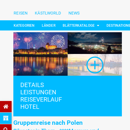
REISEN
KÄSTLWORLD
NEWS
KATEGORIEN
LÄNDER
BLÄTTERKATALOGE
DESTINATION
DETAILS
LEISTUNGEN
REISEVERLAUF
HOTEL
Gruppenreise nach Polen