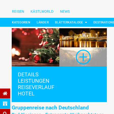
REISEN
KÄSTLWORLD
NEWS
KATEGORIEN
LÄNDER
BLÄTTERKATALOGE
DESTINATION
DETAILS
LEISTUNGEN
REISEVERLAUF
HOTEL
Gruppenreise nach Deutschland