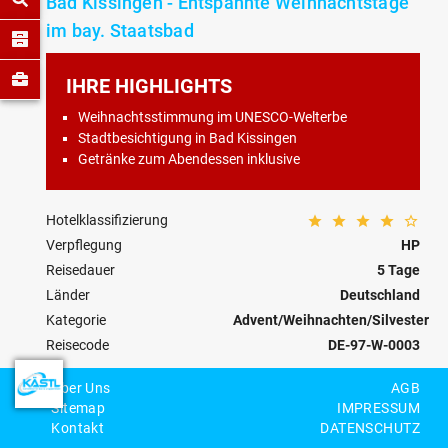
Bad Kissingen - Entspannte Weihnachtstage
im bay. Staatsbad
IHRE HIGHLIGHTS
Weihnachtsstimmung im UNESCO-Welterbe
Stadtbesichtigung in Bad Kissingen
Getränke zum Abendessen inklusive
Hotelklassifizierung
Verpflegung
HP
Reisedauer
5 Tage
Länder
Deutschland
Kategorie
Advent/Weihnachten/Silvester
Reisecode
DE-97-W-0003
Über Uns
AGB
Personenzahl
Sitemap
IMPRESSUM
Kontakt
DATENSCHUTZ
BEWERTEN
MERKEN
ANFRAGEN