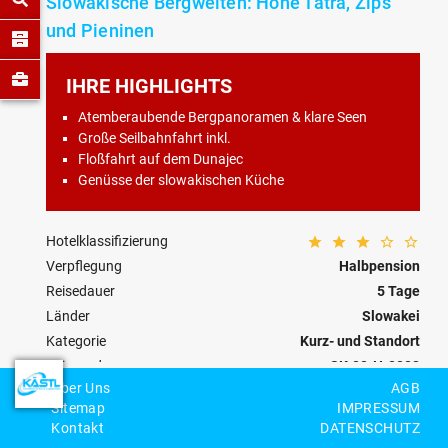
Slowakische Bergwelten: Hohe Tatra, Zips
und Pieninen
IHRE HIGHLIGHTS
Atemberaubende Bergpanoramen & klare Seen
Große Seilbahnfahrt inkl.
Floßfahrt auf dem Dunajec
Genüsse der slowakischen Küche
Hotelklassifizierung
Verpflegung
Halbpension
Reisedauer
5 Tage
Länder
Slowakei
Kategorie
Kurz- und Standort
Reisecode
SK-00-H-0002
Über Uns
AGB
Sitemap
IMPRESSUM
Personenzahl
Kontakt
DATENSCHUTZ