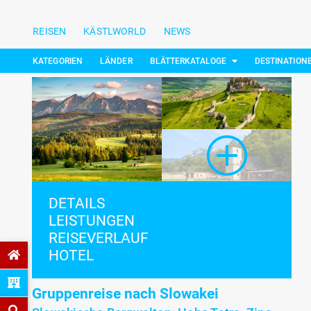
REISEN
KÄSTLWORLD
NEWS
KATEGORIEN
LÄNDER
BLÄTTERKATALOGE
DESTINATION
DETAILS
LEISTUNGEN
REISEVERLAUF
HOTEL
Gruppenreise nach Slowakei