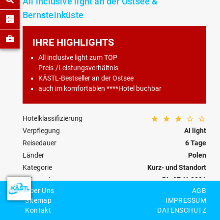
All inclusive light an der Ostsee &
Bernsteinküste
IHRE HIGHLIGHTS
All inclusive light zum TOP
Preis-/Leistungsverhältnis
KÄSTL-Bestseller an der Ostsee
auch im komfortablen ****Hotel buchbar
Hotelklassifizierung
Verpflegung
AI light
Reisedauer
6 Tage
Länder
Polen
Kategorie
Kurz- und Standort
Reisecode
PL-07-H-0006
Über Uns
AGB
Sitemap
IMPRESSUM
Personenzahl
Kontakt
DATENSCHUTZ