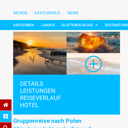
REISEN
KÄSTLWORLD
NEWS
KATEGORIEN
LÄNDER
BLÄTTERKATALOGE
DESTINATION
DETAILS
LEISTUNGEN
REISEVERLAUF
HOTEL
Gruppenreise nach Polen