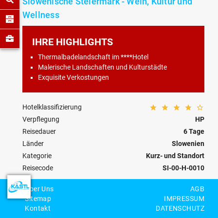
Slowenische Steiermark - Wein, Kultur und
Wellness
IHRE HIGHLIGHTS
Thermalbadelandschaft im ****Hotel
Malerische Landschaften und Kulturstädte
Exquisite Verkostungen
Hotelklassifizierung
Verpflegung
HP
Reisedauer
6 Tage
Länder
Slowenien
Kategorie
Kurz- und Standort
Reisecode
SI-00-H-0010
Über Uns
AGB
Personenzahl
Sitemap
IMPRESSUM
Kontakt
DATENSCHUTZ
BEWERTEN
MERKEN
ANFRAGEN