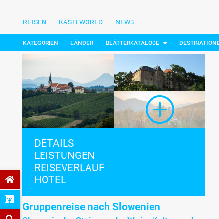
REISEN
KÄSTLWORLD
NEWS
KATEGORIEN
LÄNDER
BLÄTTERKATALOGE
DESTINATION
DETAILS
LEISTUNGEN
REISEVERLAUF
HOTEL
Gruppenreise nach Slowenien