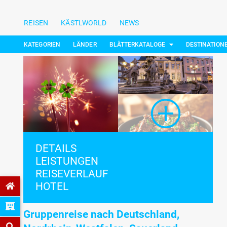
REISEN
KÄSTLWORLD
NEWS
KATEGORIEN
LÄNDER
BLÄTTERKATALOGE
DESTINATION
DETAILS
LEISTUNGEN
REISEVERLAUF
HOTEL
Gruppenreise nach Deutschland,