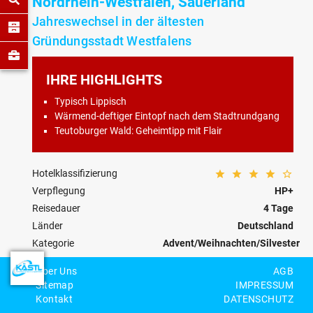
Nordrhein-Westfalen, Sauerland
Jahreswechsel in der ältesten
Gründungsstadt Westfalens
IHRE HIGHLIGHTS
Typisch Lippisch
Wärmend-deftiger Eintopf nach dem Stadtrundgang
Teutoburger Wald: Geheimtipp mit Flair
Hotelklassifizierung
Verpflegung
HP+
Reisedauer
4 Tage
Länder
Deutschland
Kategorie
Advent/Weihnachten/Silvester
Reisecode
DE-59-W-0001
Über Uns
AGB
Sitemap
IMPRESSUM
Kontakt
DATENSCHUTZ
Personenzahl