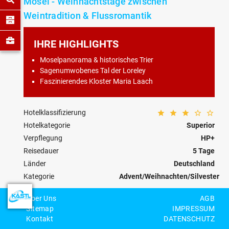
Mosel - Weihnachtstage zwischen
Weintradition & Flussromantik
IHRE HIGHLIGHTS
Moselpanorama & historisches Trier
Sagenumwobenes Tal der Loreley
Faszinierendes Kloster Maria Laach
Hotelklassifizierung
Hotelkategorie
Superior
Verpflegung
HP+
Reisedauer
5 Tage
Länder
Deutschland
Kategorie
Advent/Weihnachten/Silvester
Reisecode
DE-56-W-0008
Über Uns
AGB
Sitemap
IMPRESSUM
Personenzahl
Kontakt
DATENSCHUTZ