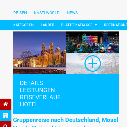
REISEN
KÄSTLWORLD
NEWS
KATEGORIEN
LÄNDER
BLÄTTERKATALOGE
DESTINATION
DETAILS
LEISTUNGEN
REISEVERLAUF
HOTEL
Gruppenreise nach Deutschland, Mosel