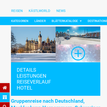
REISEN
KÄSTLWORLD
NEWS
KATEGORIEN
LÄNDER
BLÄTTERKATALOGE
DESTINATION
DETAILS
LEISTUNGEN
REISEVERLAUF
HOTEL
Gruppenreise nach Deutschland,