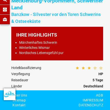
Mecklenburg-Vorpommern, Schweriner
Land
Banzkow - Silvester vor den Toren Schwerins
& Ostseeküste
IHRE HIGHLIGHTS
Märchenhaftes Schwerin
Winterliches Wismar
Nordisches Lebensgefühl pur
Hotelklassifizierung
Verpflegung
HP
Reisedauer
5 Tage
Länder
Deutschland
Kategorie
Advent/Weihnachten/Silvester
Über Uns
AGB
Reisecode
DE-19-W-0003
Sitemap
IMPRESSUM
Kontakt
DATENSCHUTZ