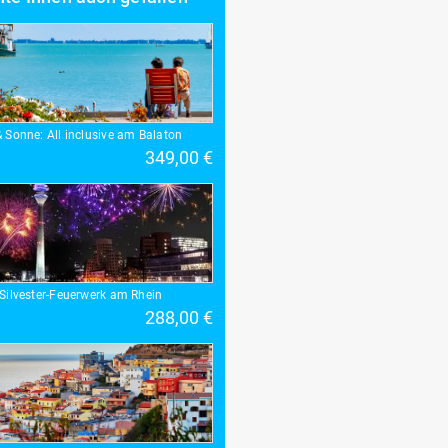
& Sonne: All inclusive am Balaton
349,00 €
 Silvester-Feuerwerk am Rhein
288,00 €