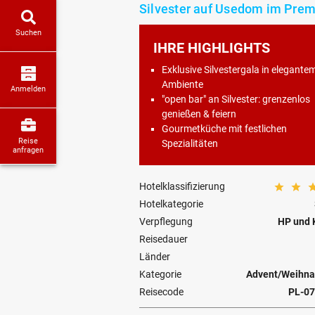
Silvester auf Usedom im Pre
Suchen
IHRE HIGHLIGHTS
Exklusive Silvestergala in elegante
Ambiente
Anmelden
"open bar" an Silvester: grenzenlos
genießen & feiern
Gourmetküche mit festlichen
Reise
Spezialitäten
anfragen
Hotelklassifizierung
Hotelkategorie
Verpflegung
HP und 
Reisedauer
Länder
Kategorie
Advent/Weihnac
Reisecode
PL-07