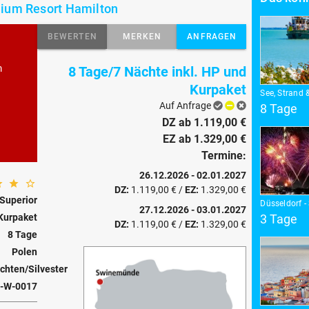
mium Resort Hamilton
BEWERTEN
MERKEN
ANFRAGEN
m
8 Tage/7 Nächte inkl. HP und
Kurpaket
See, Strand 
Auf Anfrage
8 Tage
DZ ab 1.119,00 €
EZ ab 1.329,00 €
Termine:
26.12.2026 - 02.01.2027
DZ:
1.119,00 €
/
EZ:
1.329,00 €
Superior
Düsseldorf -
27.12.2026 - 03.01.2027
Kurpaket
3 Tage
DZ:
1.119,00 €
/
EZ:
1.329,00 €
8 Tage
Polen
hten/Silvester
-W-0017