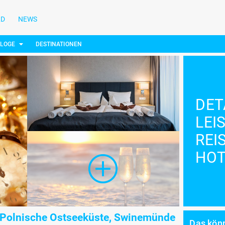
LD
NEWS
ALOGE
DESTINATIONEN
DET
LEI
REI
HOT
 Polnische Ostseeküste, Swinemünde
Das könn