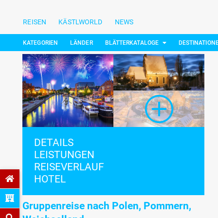
REISEN
KÄSTLWORLD
NEWS
KATEGORIEN
LÄNDER
BLÄTTERKATALOGE
DESTINATION
DETAILS
LEISTUNGEN
REISEVERLAUF
HOTEL
Gruppenreise nach Polen, Pommern,