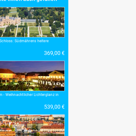
 Schloss: Südmährens heitere
369,00 €
 - Weihnachtlicher Lichterglanz in
539,00 €