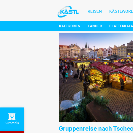
REISEN
KÄSTLWOR
KATEGORIEN
LÄNDER
BLÄTTERKAT
Kurhotels
Gruppenreise nach Tschec