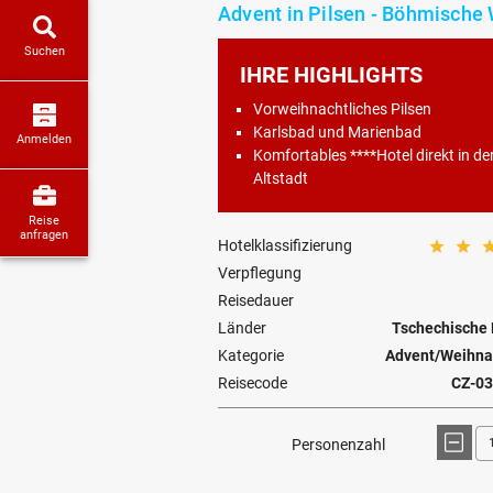
Advent in Pilsen - Böhmische 
Suchen
IHRE HIGHLIGHTS
Vorweihnachtliches Pilsen
Karlsbad und Marienbad
Anmelden
Komfortables ****Hotel direkt in de
Altstadt
Reise
anfragen
Hotelklassifizierung
Verpflegung
Reisedauer
Länder
Tschechische 
Kategorie
Advent/Weihnac
Reisecode
CZ-03
Personenzahl