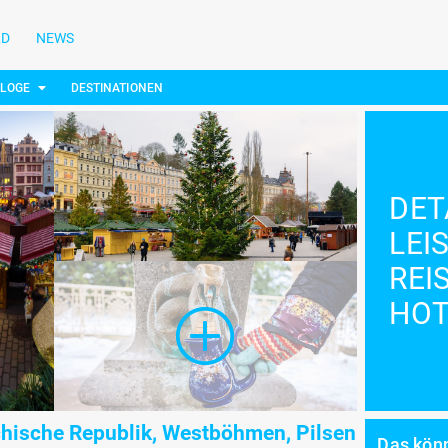
LD
NEWS
ALOGE
DESTINATIONEN
DET
LEI
REI
HOT
hische Republik, Westböhmen, Pilsen
Das könn