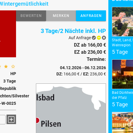
Wintergemütlichkeit
BEWERTEN
MERKEN
ANFRAGEN
3 Tage/2 Nächte inkl. HP
Auf Anfrage
Stadt, Land,
r
DZ ab 166,00 €
Weinregion
5 Tage
EZ ab 236,00 €
Termine:
04.12.2026 - 06.12.2026
HP
DZ:
166,00 €
/
EZ:
236,00 €
3 Tage
Republik
Bad Dürkheim
hten/Silvester
der Pfalz
-W-0025
5 Tage