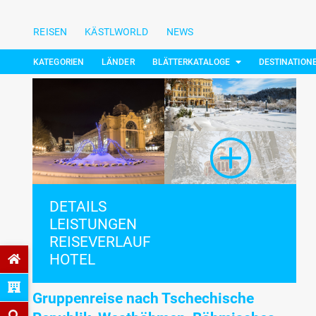
REISEN
KÄSTLWORLD
NEWS
KATEGORIEN
LÄNDER
BLÄTTERKATALOGE
DESTINATION
DETAILS
LEISTUNGEN
REISEVERLAUF
HOTEL
Gruppenreise nach Tschechische