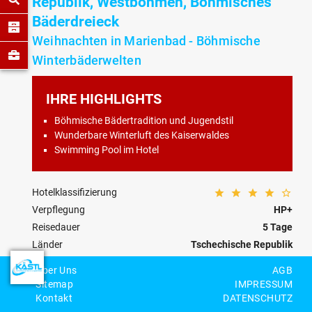
Republik, Westböhmen, Böhmisches
Bäderdreieck
Weihnachten in Marienbad - Böhmische
Winterbäderwelten
IHRE HIGHLIGHTS
Böhmische Bädertradition und Jugendstil
Wunderbare Winterluft des Kaiserwaldes
Swimming Pool im Hotel
Hotelklassifizierung
Verpflegung
HP+
Reisedauer
5 Tage
Länder
Tschechische Republik
Kategorie
Advent/Weihnachten/Silvester
Über Uns
AGB
Reisecode
CZ-03-W-0007
Sitemap
IMPRESSUM
Kontakt
DATENSCHUTZ