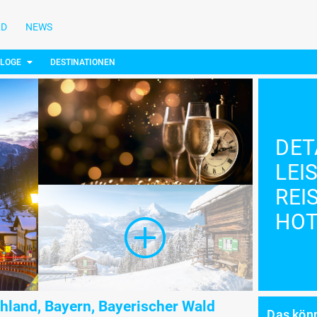
LD
NEWS
ALOGE
DESTINATIONEN
DET
LEI
REI
HOT
hland, Bayern, Bayerischer Wald
Das könn