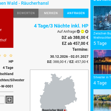
chen Wald - Räucherhansl
BEWERTEN
MERKEN
ANFRAGEN
4 Tage/3 Nächte inkl. HP
er
Auf Anfrage
Zwischen Bur
DZ ab 388,00 €
Weihnachten
sthof
5 Tage
EZ ab 457,00 €
Termine:
30.12.2026 - 02.01.2027
HP
DZ:
388,00 €
/
EZ:
457,00 €
4 Tage
tschland
Silvester in 
hten/Silvester
4 Tage
-W-0001