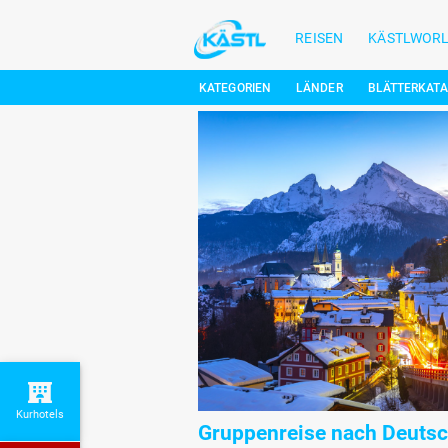
REISEN
KÄSTLWOR
KATEGORIEN
LÄNDER
BLÄTTERKAT
Kurhotels
Gruppenreise nach Deutsc