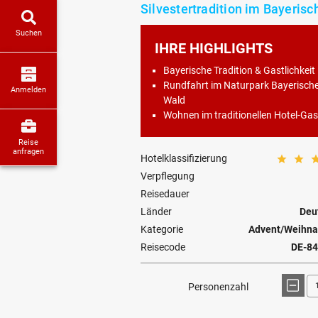
Silvestertradition im Bayeris
Suchen
IHRE HIGHLIGHTS
Bayerische Tradition & Gastlichkeit
Rundfahrt im Naturpark Bayerisch
Anmelden
Wald
Wohnen im traditionellen Hotel-Ga
Reise
anfragen
Hotelklassifizierung
Verpflegung
Reisedauer
Länder
Deu
Kategorie
Advent/Weihnac
Reisecode
DE-84
Personenzahl