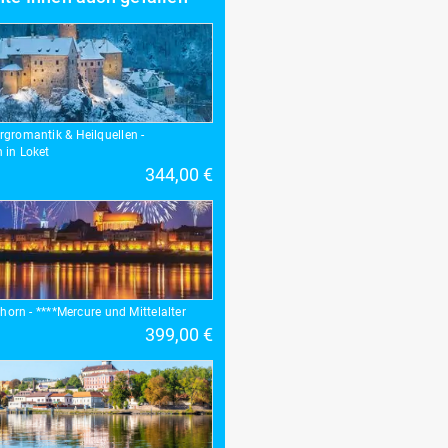
gromantik & Heilquellen -
 in Loket
344,00 €
Thorn - ****Mercure und Mittelalter
399,00 €