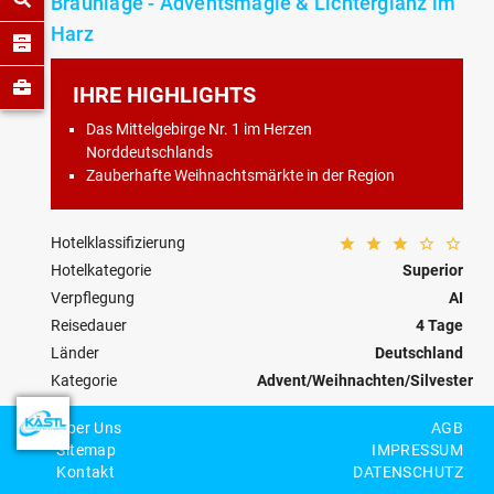
Braunlage - Adventsmagie & Lichterglanz im
Harz
IHRE HIGHLIGHTS
Das Mittelgebirge Nr. 1 im Herzen
Norddeutschlands
Zauberhafte Weihnachtsmärkte in der Region
Hotelklassifizierung
Hotelkategorie
Superior
Verpflegung
AI
Reisedauer
4 Tage
Länder
Deutschland
Kategorie
Advent/Weihnachten/Silvester
Reisecode
DE-38-W-0008
Über Uns
AGB
Sitemap
IMPRESSUM
Personenzahl
Kontakt
DATENSCHUTZ