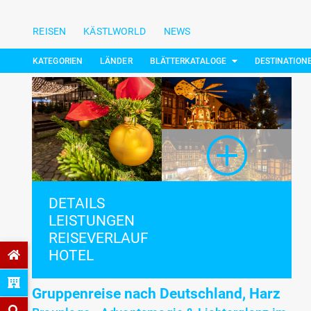
REISEN
KÄSTLWORLD
NEWS
KATEGORIEN
LÄNDER
BLÄTTERKATALOGE
DESTINATION
DETAILS
LEISTUNGEN
REISEVERLAUF
HOTEL
Gruppenreise nach Deutschland, Harz