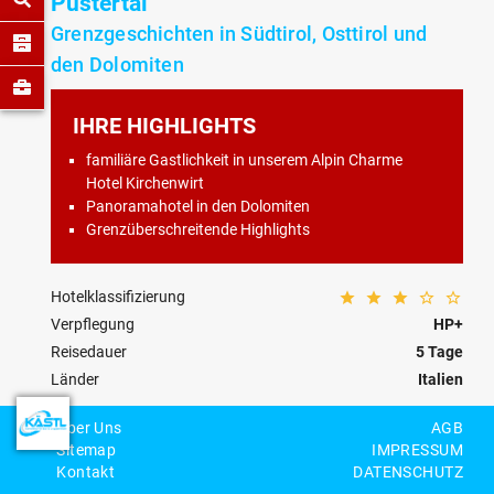
Pustertal
Grenzgeschichten in Südtirol, Osttirol und
den Dolomiten
IHRE HIGHLIGHTS
familiäre Gastlichkeit in unserem Alpin Charme
Hotel Kirchenwirt
Panoramahotel in den Dolomiten
Grenzüberschreitende Highlights
Hotelklassifizierung
Verpflegung
HP+
Reisedauer
5 Tage
Länder
Italien
Kategorie
Kurz- und Standort
Über Uns
AGB
Reisecode
IT-01-H-0016
Sitemap
IMPRESSUM
Kontakt
DATENSCHUTZ