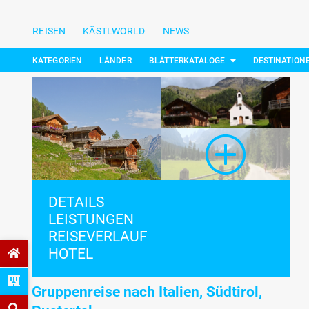
REISEN
KÄSTLWORLD
NEWS
KATEGORIEN
LÄNDER
BLÄTTERKATALOGE
DESTINATION
DETAILS
LEISTUNGEN
REISEVERLAUF
HOTEL
Gruppenreise nach Italien, Südtirol,