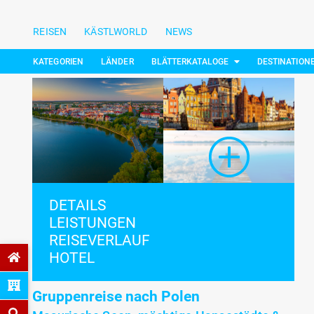
REISEN
KÄSTLWORLD
NEWS
KATEGORIEN
LÄNDER
BLÄTTERKATALOGE
DESTINATION
DETAILS
LEISTUNGEN
REISEVERLAUF
HOTEL
Gruppenreise nach Polen