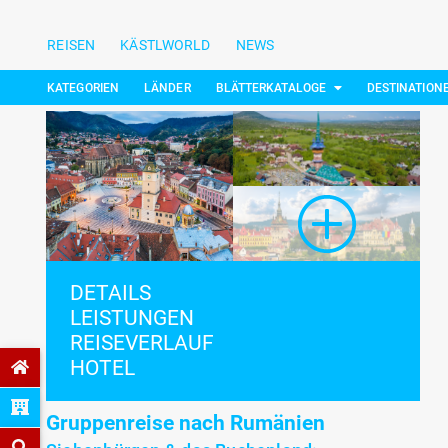
REISEN
KÄSTLWORLD
NEWS
KATEGORIEN
LÄNDER
BLÄTTERKATALOGE
DESTINATION
DETAILS
LEISTUNGEN
REISEVERLAUF
HOTEL
Gruppenreise nach Rumänien