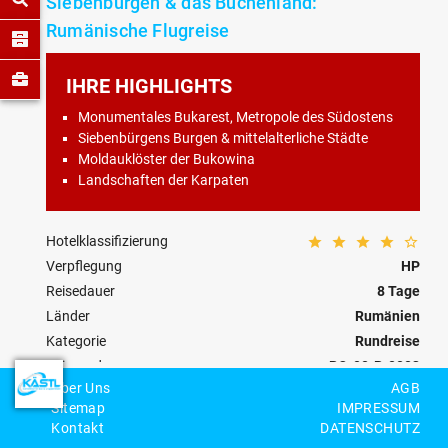
Siebenbürgen & das Buchenland:
Rumänische Flugreise
IHRE HIGHLIGHTS
Monumentales Bukarest, Metropole des Südostens
Siebenbürgens Burgen & mittelalterliche Städte
Moldauklöster der Bukowina
Landschaften der Karpaten
Hotelklassifizierung
Verpflegung
HP
Reisedauer
8 Tage
Länder
Rumänien
Kategorie
Rundreise
Reisecode
RO-00-R-0003
Über Uns
AGB
Sitemap
IMPRESSUM
Personenzahl
Kontakt
DATENSCHUTZ