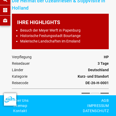
Die Heimat der Ozeanriesen & Stippvisite in
Holland
IHRE HIGHLIGHTS
Besuch der Meyer Werft in Papenburg
Historische Festungsstadt Bourtange
Malerische Landschaften im Emsland
Verpflegung
HP
Reisedauer
3 Tage
Länder
Deutschland
Kategorie
Kurz- und Standort
Reisecode
DE-26-H-0001
Personenzahl
Über Uns
AGB
Sitemap
IMPRESSUM
BEWERTEN
MERKEN
ANFRAGEN
Kontakt
DATENSCHUTZ