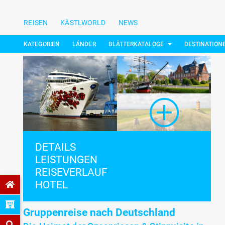
REISEN
KÄSTLWORLD
NEWS
KATEGORIEN
LÄNDER
BLÄTTERKATALOGE
DESTINATION
DETAILS
LEISTUNGEN
REISEVERLAUF
HOTEL
Gruppenreise nach Deutschland