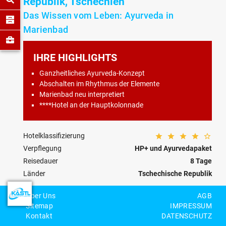
Republik, Tschechien
Das Wissen vom Leben: Ayurveda in
Marienbad
IHRE HIGHLIGHTS
Ganzheitliches Ayurveda-Konzept
Abschalten im Rhythmus der Elemente
Marienbad neu interpretiert
****Hotel an der Hauptkolonnade
Hotelklassifizierung
Verpflegung
HP+ und Ayurvedapaket
Reisedauer
8 Tage
Länder
Tschechische Republik
Kategorie
Gesundheitsreisen
Über Uns
AGB
Reisecode
CZ-03-K-0006
Sitemap
IMPRESSUM
Kontakt
DATENSCHUTZ