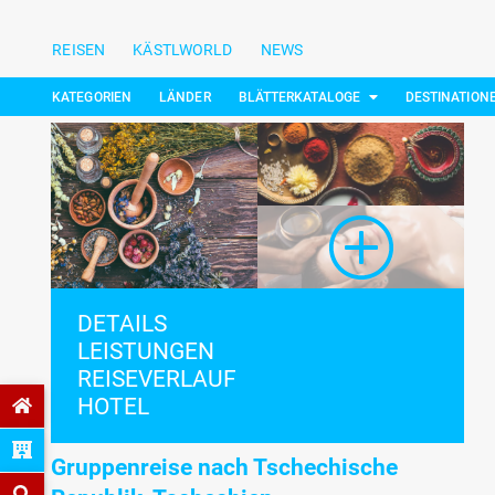
REISEN
KÄSTLWORLD
NEWS
KATEGORIEN
LÄNDER
BLÄTTERKATALOGE
DESTINATION
DETAILS
LEISTUNGEN
REISEVERLAUF
HOTEL
Gruppenreise nach Tschechische