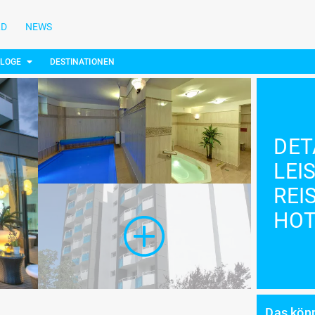
LD
NEWS
ALOGE
DESTINATIONEN
DET
LEI
REI
HOT
Das könn