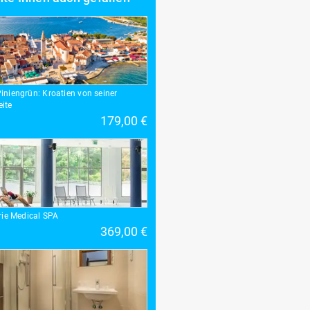
iniengrün: Kroatien von seiner
ite
179,00 €
erie Medical SPA
369,00 €