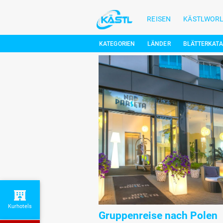
REISEN
KÄSTLWOR
KATEGORIEN
LÄNDER
BLÄTTERKAT
Kurhotels
Gruppenreise nach Polen