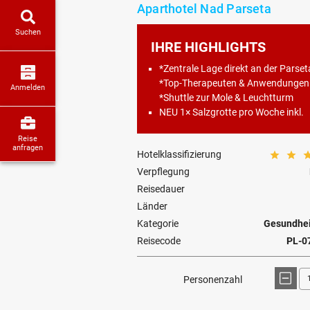
Aparthotel Nad Parseta
Suchen
IHRE HIGHLIGHTS
*Zentrale Lage direkt an der Parset
*Top-Therapeuten & Anwendungen
Anmelden
*Shuttle zur Mole & Leuchtturm
NEU 1× Salzgrotte pro Woche inkl.
Reise
anfragen
Hotelklassifizierung
Verpflegung
Reisedauer
Länder
Kategorie
Gesundhei
Reisecode
PL-0
Personenzahl