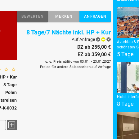
BEWERTEN
MERKEN
ANFRAGEN
a
8 Tage/7 Nächte inkl. HP + Kur
Auf Anfrage
Azurblau & P
DZ ab 255,00 €
schönsten Se
5 Tage
EZ ab 359,00 €
o. g. Preis gültig von 03.01. - 23.01.2027
Preise für andere Saisonzeiten auf Anfrage
HP + Kur
8 Tage
Polen
Hotel Interf
tsreisen
8 Tage
7-K-0032