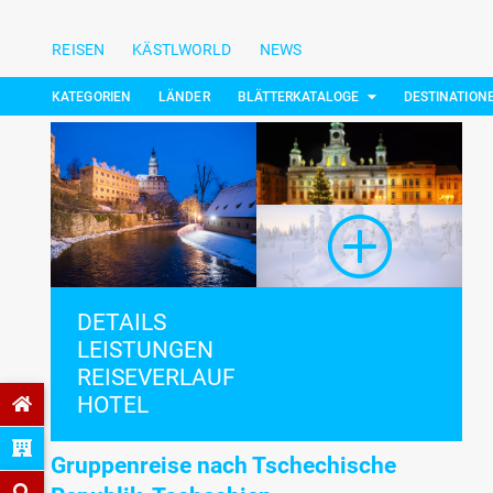
REISEN
KÄSTLWORLD
NEWS
KATEGORIEN
LÄNDER
BLÄTTERKATALOGE
DESTINATION
DETAILS
LEISTUNGEN
REISEVERLAUF
HOTEL
Gruppenreise nach Tschechische