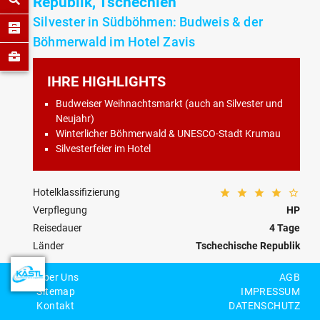
Republik, Tschechien
Silvester in Südböhmen: Budweis & der
Böhmerwald im Hotel Zavis
IHRE HIGHLIGHTS
Budweiser Weihnachtsmarkt (auch an Silvester und
Neujahr)
Winterlicher Böhmerwald & UNESCO-Stadt Krumau
Silvesterfeier im Hotel
Hotelklassifizierung
Verpflegung
HP
Reisedauer
4 Tage
Länder
Tschechische Republik
Kategorie
Advent/Weihnachten/Silvester
Über Uns
AGB
Reisecode
CZ-02-W-0010
Sitemap
IMPRESSUM
Kontakt
DATENSCHUTZ