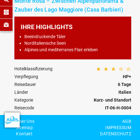
Monte Rosa – Zwischen Alpenpanorama &
Zauber des Lago Maggiore (Casa Barbieri)
IHRE HIGHLIGHTS
Beeindruckende Täler
Norditalienische Seen
Alpines und mediterranes Flair erleben
Hotelklassifizierung
Verpflegung
HP+
Reisedauer
6 Tage
Länder
Italien
Kategorie
Kurz- und Standort
Reisecode
IT-06-H-0004
Über Uns
AGB
Personenzahl
Sitemap
IMPRESSUM
Kontakt
DATENSCHUTZ
BEWERTEN
MERKEN
ANFRAGEN