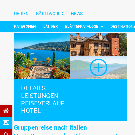
REISEN
KÄSTLWORLD
NEWS
KATEGORIEN
LÄNDER
BLÄTTERKATALOGE
DESTINATION
DETAILS
LEISTUNGEN
REISEVERLAUF
HOTEL
Gruppenreise nach Italien