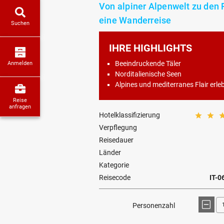
Von alpiner Alpenwelt zu den
eine Wanderreise
Suchen
IHRE HIGHLIGHTS
Beeindruckende Täler
Anmelden
Norditalienische Seen
Alpines und mediterranes Flair erle
Reise
anfragen
Hotelklassifizierung
Verpflegung
Reisedauer
Länder
Kategorie
Reisecode
IT-0
Personenzahl