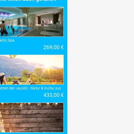
altic Spa
269,00 €
rzen der Lausitz - Natur & Kultur pur
433,00 €