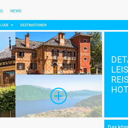
LD
NEWS
ALOGE
DESTINATIONEN
DET
LEI
REI
HOT
Das könn