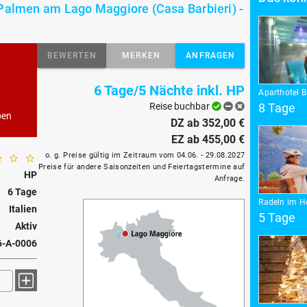
 Palmen am Lago Maggiore (Casa Barbieri) -
BEWERTEN
MERKEN
ANFRAGEN
6 Tage/5 Nächte inkl. HP
Aparthotel B
Reise buchbar
8 Tage
ben
DZ ab 352,00 €
EZ ab 455,00 €
o. g. Preise gültig im Zeitraum vom 04.06. - 29.08.2027
Preise für andere Saisonzeiten und Feiertagstermine auf
HP
Anfrage.
6 Tage
Radeln im He
Italien
5 Tage
Aktiv
6-A-0006