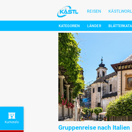
REISEN
KÄSTLWOR
KATEGORIEN
LÄNDER
BLÄTTERKAT
Kurhotels
Gruppenreise nach Italien