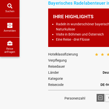
Bayerisches Radelabenteuer i
Suchen
IHRE HIGHLIGHTS
Radeln in wunderschöner bayerisc
Naturkulisse
Anmelden
Visite in Böhmen und Österreich
Eine Reise - drei Flüsse
Reise
anfragen
Hotelklassifizierung
Verpflegung
Reisedauer
Länder
Deu
Kategorie
Reisecode
DE-9
Personenzahl