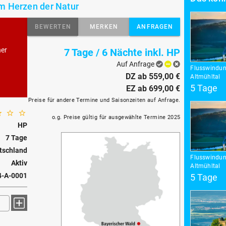
m Herzen der Natur
BEWERTEN
MERKEN
ANFRAGEN
her
7 Tage / 6 Nächte inkl. HP
Auf Anfrage
Flusswindun
DZ ab 559,00 €
Altmühltal
5 Tage
EZ ab 699,00 €
Preise für andere Termine und Saisonzeiten auf Anfrage.
o.g. Preise gültig für ausgewählte Termine 2025
HP
7 Tage
tschland
Flusswindun
Aktiv
Altmühltal
4-A-0001
5 Tage