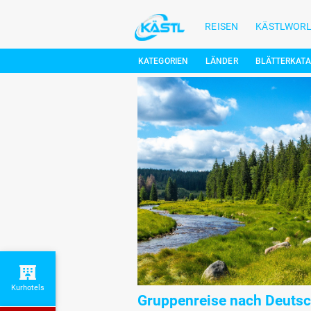
REISEN
KÄSTLWOR
KATEGORIEN
LÄNDER
BLÄTTERKAT
Kurhotels
Gruppenreise nach Deuts