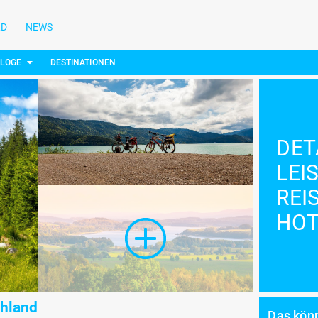
LD
NEWS
ALOGE
DESTINATIONEN
DET
LEI
REI
HOT
chland
Das könn