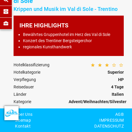
di Sole
Krippen und Musik im Val di Sole - Trentino
IHRE HIGHLIGHTS
Bewährtes Gruppenhotel im Herz des Val di Sole
Konzert des Trentiner Bergsteigerchor
regionales Kunsthandwerk
Hotelklassifizierung
Hotelkategorie
Superior
Verpflegung
HP
Reisedauer
4 Tage
Länder
Italien
Kategorie
Advent/Weihnachten/Silvester
Reisecode
IT-00-W-0011
Über Uns
AGB
Sitemap
IMPRESSUM
Personenzahl
Kontakt
DATENSCHUTZ