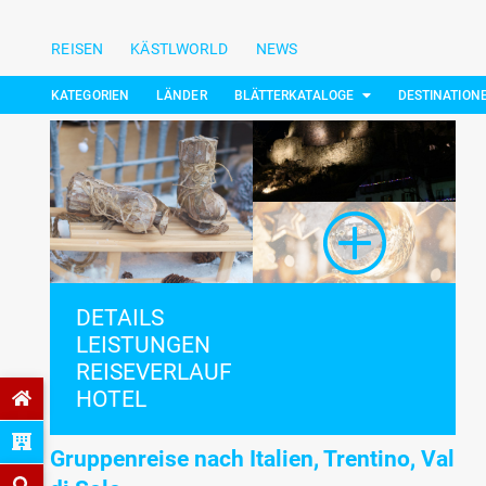
REISEN
KÄSTLWORLD
NEWS
KATEGORIEN
LÄNDER
BLÄTTERKATALOGE
DESTINATION
DETAILS
LEISTUNGEN
REISEVERLAUF
HOTEL
Gruppenreise nach Italien, Trentino, Val