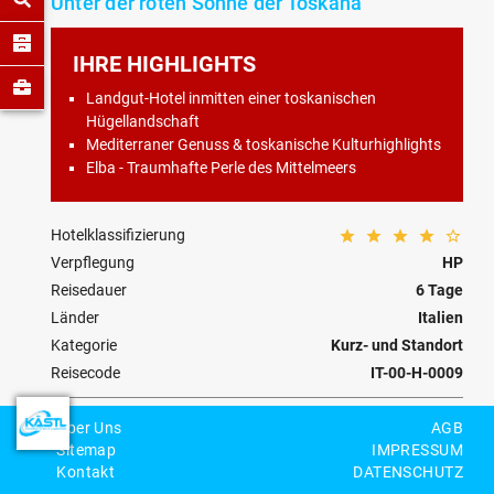
Unter der roten Sonne der Toskana
IHRE HIGHLIGHTS
Landgut-Hotel inmitten einer toskanischen
Hügellandschaft
Mediterraner Genuss & toskanische Kulturhighlights
Elba - Traumhafte Perle des Mittelmeers
Hotelklassifizierung
Verpflegung
HP
Reisedauer
6 Tage
Länder
Italien
Kategorie
Kurz- und Standort
Reisecode
IT-00-H-0009
Über Uns
AGB
Personenzahl
Sitemap
IMPRESSUM
Kontakt
DATENSCHUTZ
BEWERTEN
MERKEN
ANFRAGEN