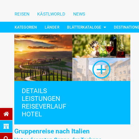
REISEN
KÄSTLWORLD
NEWS
KATEGORIEN
LÄNDER
BLÄTTERKATALOGE
DESTINATION
DETAILS
LEISTUNGEN
REISEVERLAUF
HOTEL
Gruppenreise nach Italien