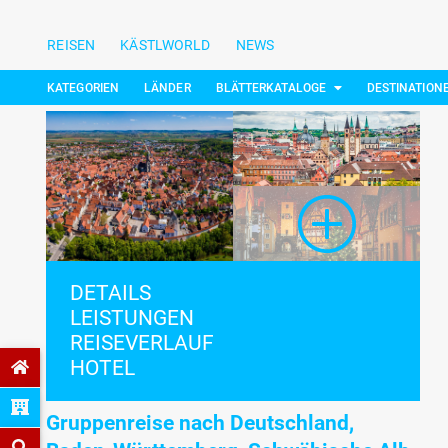
REISEN
KÄSTLWORLD
NEWS
KATEGORIEN
LÄNDER
BLÄTTERKATALOGE
DESTINATION
DETAILS
LEISTUNGEN
REISEVERLAUF
HOTEL
Gruppenreise nach Deutschland,