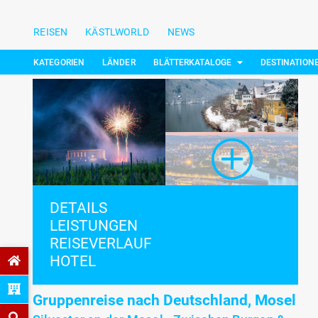
REISEN
KÄSTLWORLD
NEWS
KATEGORIEN
LÄNDER
BLÄTTERKATALOGE
DESTINATION
DETAILS
LEISTUNGEN
REISEVERLAUF
HOTEL
Gruppenreise nach Deutschland, Mosel