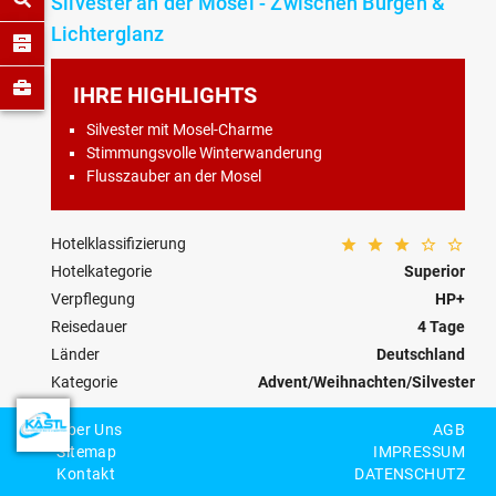
Silvester an der Mosel - Zwischen Burgen &
Lichterglanz
IHRE HIGHLIGHTS
Silvester mit Mosel-Charme
Stimmungsvolle Winterwanderung
Flusszauber an der Mosel
Hotelklassifizierung
Hotelkategorie
Superior
Verpflegung
HP+
Reisedauer
4 Tage
Länder
Deutschland
Kategorie
Advent/Weihnachten/Silvester
Reisecode
DE-56-W-0010
Über Uns
AGB
Sitemap
IMPRESSUM
Personenzahl
Kontakt
DATENSCHUTZ